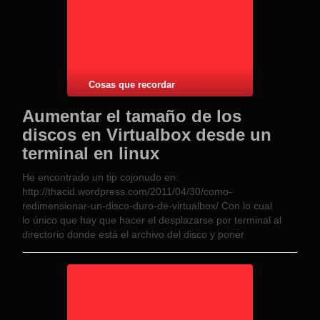
Cosas que recordar
Aumentar el tamaño de los
discos en Virtualbox desde un
terminal en linux
He encontrado un tip cojonudo en:
http://thacid.wordpress.com/2011/04/30/como-
redimensionar-un-disco-duro-de-virtualbox/ Con lo cual
lo único que hay que hacer el desplazarse por terminal al
directorio donde está el archivo del disco y poner
VBoxManage modifyhd –resize 80000 nombre_del_disco.vdi
con esto tendríamos casi 80gb de disco, luego ya desde por
ejemplo el hirensboot eligiendo la iso …