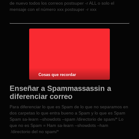
de nuevo todos los correos postsuper -r ALL o solo el
mensaje con el número xxx postsuper -r xxx
Cosas que recordar
Enseñar a Spammassassin a
diferenciar correo
Para diferenciar lo que es Spam de lo que no separamos en
dos carpetas lo que entra bueno a Spam y lo que es Spam
Spam sa-learn –showdots –spam /directorio de spam/* Lo
que no es Spam = Ham sa-learn –showdots –ham
/directorio del no spam/*