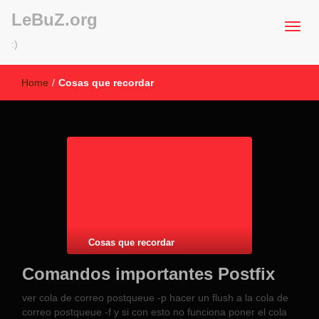
LeBuZ.org
:)
Home
/
Cosas que recordar
Cosas que recordar
Comandos importantes Postfix
ver cola de correo postqueue -p hacer un flush a la cola de
correo postqueue -f y si con esto no funciona poner el cola