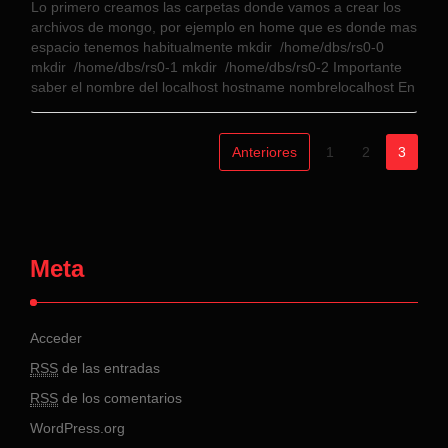
Lo primero creamos las carpetas donde vamos a crear los
archivos de mongo, por ejemplo en home que es donde mas
espacio tenemos habitualmente mkdir /home/dbs/rs0-0
mkdir /home/dbs/rs0-1 mkdir /home/dbs/rs0-2 Importante
saber el nombre del localhost hostname nombrelocalhost En
segundo lugar lanzamos los servicios, si lo hacemos desde
local añadiremos …
Anteriores
1
2
3
Meta
Acceder
RSS
de las entradas
RSS
de los comentarios
WordPress.org