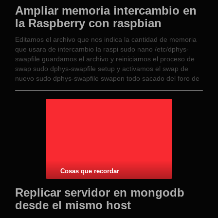
Ampliar memoria intercambio en
la Raspberry con raspbian
Editamos el archivo que nos indica la cantidad de memoria
que usara de intercambio la raspi sudo nano /etc/dphys-
swapfile guardamos el archivo y reiniciamos el proceso de
swap sudo dphys-swapfile setup y activamos el swap de
nuevo sudo dphys-swapfile swapon todo sacado del foro de
raspberry http://www.raspberrypi.org/phpBB3/viewtopic.php?
f=63&t=14392&sid=2da68302a2d634188f8eb8faaca2558b&start
Cosas que recordar
Replicar servidor en mongodb
desde el mismo host