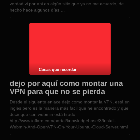
verdad vi por ahi en algún sitio que ya no me acuerdo, de
hecho hace algunos días …
Cosas que recordar
dejo por aquí como montar una
VPN para que no se pierda
Desde el siguiente enlace dejo como montar la VPN, está en
ingles pero es la manera más facil que he encontrado y que
decir que con webmin está tirado
http://www.ioflare.com/portal/knowledgebase/3/Install-
Webmin-And-OpenVPN-On-Your-Ubuntu-Cloud-Server.html