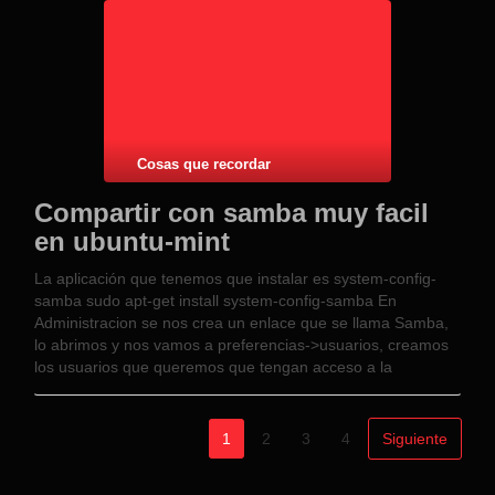
Cosas que recordar
Compartir con samba muy facil
en ubuntu-mint
La aplicación que tenemos que instalar es system-config-
samba sudo apt-get install system-config-samba En
Administracion se nos crea un enlace que se llama Samba,
lo abrimos y nos vamos a preferencias->usuarios, creamos
los usuarios que queremos que tengan acceso a la
compartición, una vez creados, guardamos y le damos al +
…
1
2
3
4
Siguiente