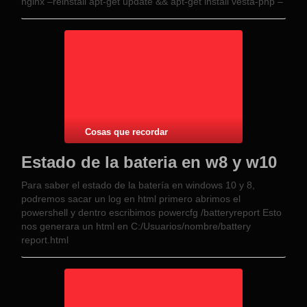
nginx –reinstall apt-get update && apt-get install vesta-php –
reinstall con …
Cosas que recordar
Estado de la bateria en w8 y w10
Para saber el estado de la batería en windows 10 y 8,
podremos sacar un log en html primero abrimos el
powershell y dentro escribimos powercfg /batteryreport Esto
nos generara un html en C:/Usuarios/nombre/battery
report.html