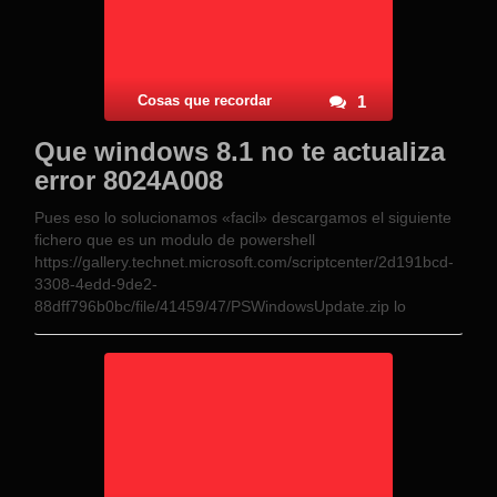
Cosas que recordar
1
Que windows 8.1 no te actualiza
error 8024A008
Pues eso lo solucionamos «facil» descargamos el siguiente
fichero que es un modulo de powershell
https://gallery.technet.microsoft.com/scriptcenter/2d191bcd-
3308-4edd-9de2-
88dff796b0bc/file/41459/47/PSWindowsUpdate.zip lo
descomprimimos y lo pegamor tal cual en el directorio donde
este instalado
Windows\system32\WindowsPowerShell\v1.0\Modules
Desde el buscador buscamos PowerShell ISE y lo
ejecutamos con clic derecho como admistrador una vez
cargado escribimos los siguientes …