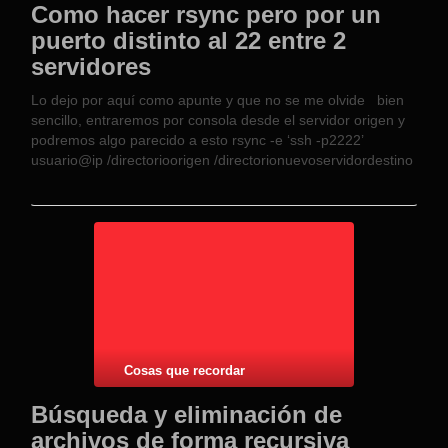
Como hacer rsync pero por un
puerto distinto al 22 entre 2
servidores
Lo dejo por aquí como apunte y que no se me olvide bien
sencillo, entraremos por consola desde el servidor origen y
podremos algo parecido a esto rsync -e ‘ssh -p2222’
usuario@ip /directorioorigen /directorionuevoservidordestino
Cosas que recordar
Búsqueda y eliminación de
archivos de forma recursiva