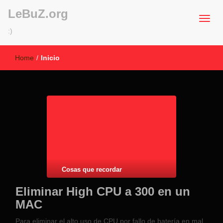
LeBuZ.org
:)
Home
/
Inicio
Cosas que recordar
Eliminar High CPU a 300 en un
MAC
Para eliminar el alto uso de CPU por fallo de batería en mal