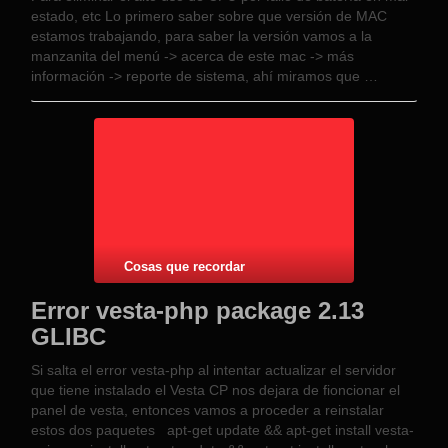
estado, etc Lo primero saber sobre que versión de MAC
estamos trabajando, para saber la versión vamos a la
manzanita del menú -> acerca de este mac -> más
información -> reporte de sistema, ahí miramos que …
Cosas que recordar
Error vesta-php package 2.13
GLIBC
Si salta el error vesta-php al intentar actualizar el servidor
que tiene instalado el Vesta CP nos dejara de fioncionar el
panel de vesta, entonces vamos a proceder a reinstalar
estos dos paquetes apt-get update && apt-get install vesta-