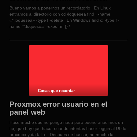
Bueno vamos a ponernos un recordatorio En Linux
entramos al directorio con cd /loquesea find . -name
«*.loquesea» -type f -delete En Windows find c: -type f -
name “*.loquesea” -exec rm {} \;
Cosas que recordar
Proxmox error usuario en el
panel web
Hace mucho que no pongo nada pero bueno añadimos un
tip, que hay que hacer cuando intentas hacer loggin al UI de
proxmox y da fallo. Despues de buscar, no mucho la