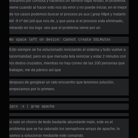
entramos por consola y hacemos un service httpd restart, el problema
viene cuando al hacer esto nos da error y no puede iniciar, en el mejor
de los casos podemos buscar el proceso ps aux | grep httpd y matarlo
kill -9 nº del pid que nos de, y que pasa si el proceso esta eliminado,
mirando en los logs veo que el problema viene por un
No space left on device: Cannot create SSLMutex
Esto siempre se ha solucionado reniciando el sistema y todo vuelve a
lanormalidad, pero es que menuda tela reiniciar y estar 2 minutos con
los dedos cruzados, mientras no hay correo de las 100 personas que
trabajan, me da pánico así que
despues de googlear un rato encuentro que tenemos solución,
empezamos por lo primero.
ipcs -s | grep apache
si sale un chorro de texto bastante abundante malo, este es el
problema que se ha saturado los semaphore-arrays de apache, lo
vamos a solucionar mediante este comando.