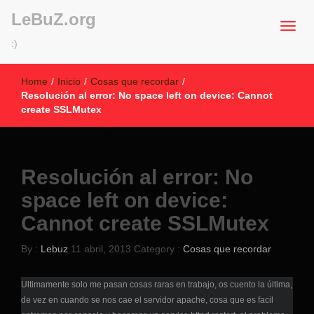
LeBuZ.org
:)
Home
/
Inicio
/
Cosas que recordar
/
Resolución al error: No space left on device: Cannot
create SSLMutex
Resolución al error: No
space left on device:
Cannot create SSLMutex
By :
Lebuz
11 abril, 2013
Category :
Cosas que recordar
Ultimamente solo me pasan cosas raras en trabajo, os cuento la última,
de vez en cuando se nos cae el servidor apache, cosa que es facil