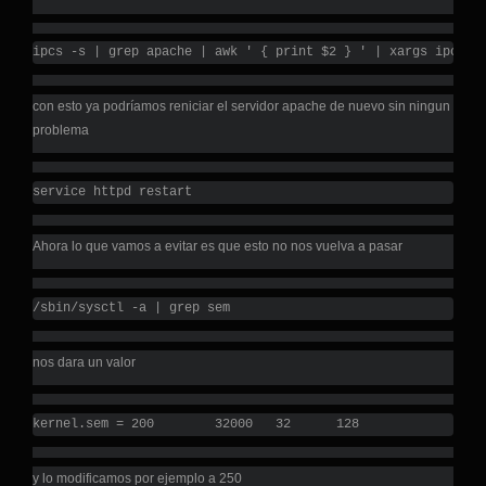
ipcs -s | grep apache | awk ' { print $2 } ' | xargs ipcrm 
con esto ya podríamos reniciar el servidor apache de nuevo sin ningun
problema
service httpd restart
Ahora lo que vamos a evitar es que esto no nos vuelva a pasar
/sbin/sysctl -a | grep sem
nos dara un valor
kernel.sem = 200        32000   32      128
y lo modificamos por ejemplo a 250