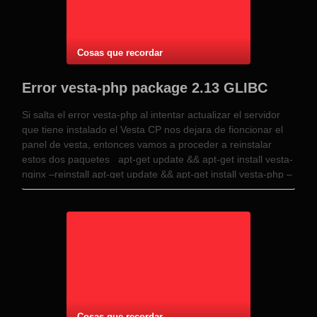
Cosas que recordar
Error vesta-php package 2.13 GLIBC
Si salta el error vesta-php al intentar actualizar el servidor
que tiene instalado el Vesta CP nos dejara de fioncionar el
panel de vesta, entonces vamos a proceder a reinstalar
estos dos paquetes apt-get update && apt-get install vesta-
nginx –reinstall apt-get update && apt-get install vesta-php –
reinstall con …
Cosas que recordar