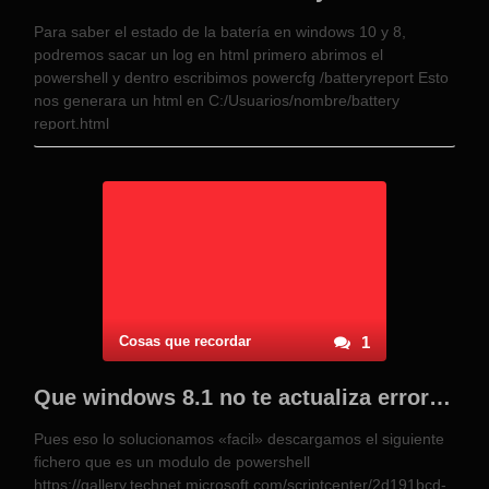
Para saber el estado de la batería en windows 10 y 8,
podremos sacar un log en html primero abrimos el
powershell y dentro escribimos powercfg /batteryreport Esto
nos generara un html en C:/Usuarios/nombre/battery
report.html
Cosas que recordar
1
Que windows 8.1 no te actualiza error 8024A008
Pues eso lo solucionamos «facil» descargamos el siguiente
fichero que es un modulo de powershell
https://gallery.technet.microsoft.com/scriptcenter/2d191bcd-