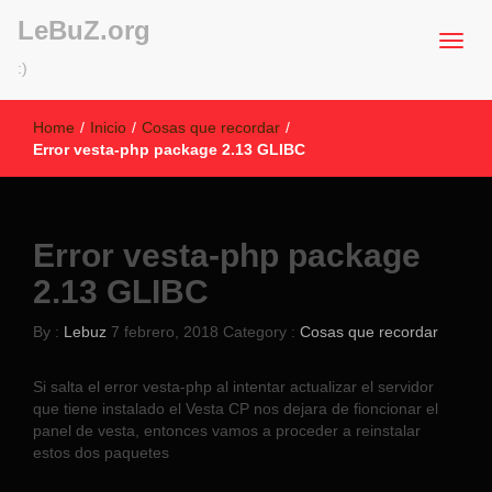
LeBuZ.org
:)
Home
/
Inicio
/
Cosas que recordar
/
Error vesta-php package 2.13 GLIBC
Error vesta-php package
2.13 GLIBC
By :
Lebuz
7 febrero, 2018
Category :
Cosas que recordar
Si salta el error vesta-php al intentar actualizar el servidor
que tiene instalado el Vesta CP nos dejara de fioncionar el
panel de vesta, entonces vamos a proceder a reinstalar
estos dos paquetes