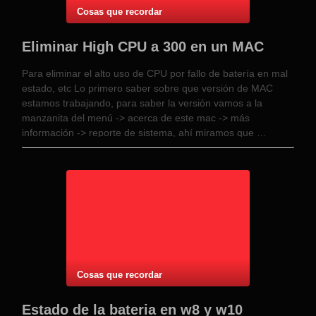
Cosas que recordar
Eliminar High CPU a 300 en un MAC
Para eliminar el alto uso de CPU por fallo de batería en mal
estado, etc Lo primero saber sobre que versión de MAC
estamos trabajando, para saber la versión vamos a la
manzanita del menú -> acerca de este mac -> más
información -> reporte de sistema, ahí miramos que …
Cosas que recordar
Estado de la bateria en w8 y w10