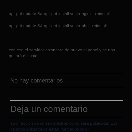
apt-get update && apt-get install vesta-nginx –reinstall
apt-get update && apt-get install vesta-php –reinstall
con eso el servidor arrancara de nuevo el panel y se nos
quitará el susto
No hay comentarios
Deja un comentario
Tu dirección de correo electrónico no será publicada.
Los
campos obligatorios están marcados con
*