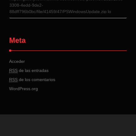
3308-4edd-9de2-
88dff796b0bc/file/41459/47/PSWindowsUpdate.zip lo
descomprimimos y lo pegamor tal cual en el directorio donde
este instalado
Windows\system32\WindowsPowerShell\v1.0\Modules
Desde el buscador buscamos PowerShell ISE y lo
Meta
ejecutamos con clic derecho como admistrador una vez
cargado escribimos los siguientes …
Acceder
RSS
de las entradas
RSS
de los comentarios
WordPress.org