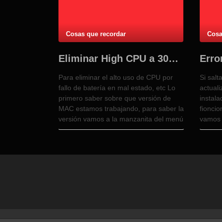
Cosas que recordar
Cosa
Eliminar High CPU a 300 en un MAC
Para eliminar el alto uso de CPU por
Si salt
fallo de batería en mal estado, etc Lo
actuali
primero saber sobre que versión de
instala
MAC estamos trabajando, para saber la
fioncio
versión vamos a la manzanita del menú
vamos 
-> acerca de este mac -> más
dos pa
información -> reporte de sistema, ahí
get ins
miramos que …
update 
reinst