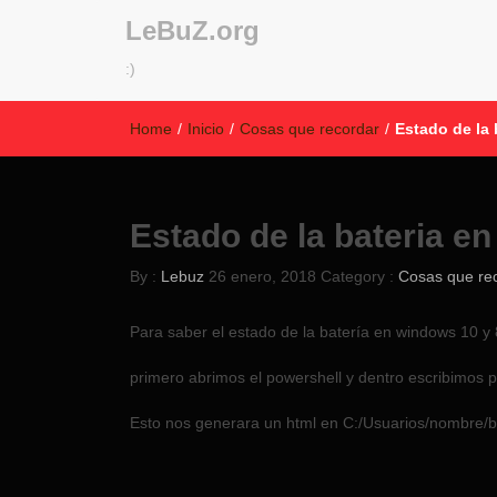
LeBuZ.org
:)
Home
/
Inicio
/
Cosas que recordar
/
Estado de la 
Estado de la bateria e
By :
Lebuz
26 enero, 2018
Category :
Cosas que re
Para saber el estado de la batería en windows 10 y
primero abrimos el powershell y dentro escribimos p
Esto nos generara un html en C:/Usuarios/nombre/ba