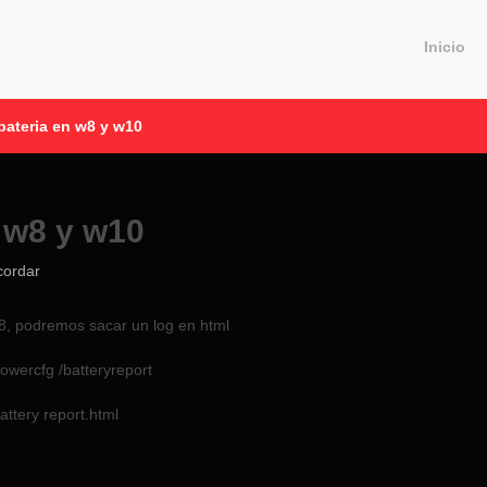
Inicio
bateria en w8 y w10
n w8 y w10
cordar
 8, podremos sacar un log en html
owercfg /batteryreport
ttery report.html