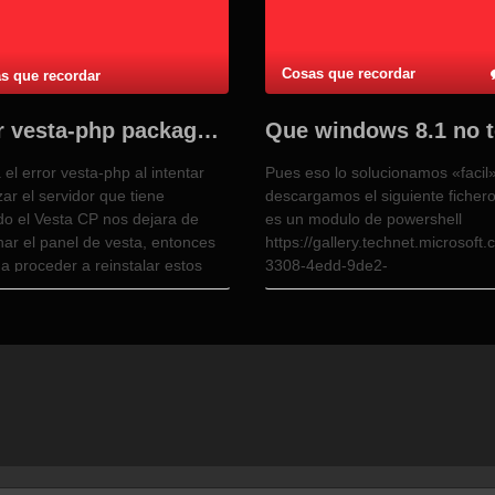
Cosas que recordar
s que recordar
Error vesta-php package 2.13 GLIBC
a el error vesta-php al intentar
Pues eso lo solucionamos «facil
zar el servidor que tiene
descargamos el siguiente ficher
do el Vesta CP nos dejara de
es un modulo de powershell
nar el panel de vesta, entonces
https://gallery.technet.microsoft
a proceder a reinstalar estos
3308-4edd-9de2-
quetes apt-get update && apt-
88dff796b0bc/file/41459/47/PS
tall vesta-nginx –reinstall apt-get
lo descomprimimos y lo pegamor
&& apt-get install vesta-php –
cual en el directorio donde este
all con …
instalado
Windows\system32\WindowsPowe
Desde el buscador buscamos
PowerShell ISE y lo ejecutamos c
derecho como admistrador una 
cargado escribimos los siguient