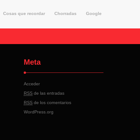
Cosas que recordar
Chorradas
Google
Meta
Acceder
RSS
de las entradas
RSS
de los comentarios
WordPress.org