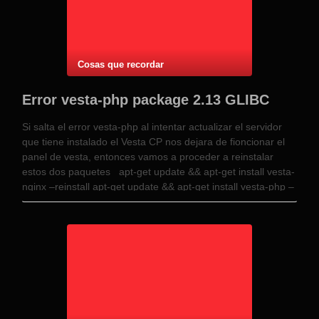
Cosas que recordar
Error vesta-php package 2.13 GLIBC
Si salta el error vesta-php al intentar actualizar el servidor
que tiene instalado el Vesta CP nos dejara de fioncionar el
panel de vesta, entonces vamos a proceder a reinstalar
estos dos paquetes apt-get update && apt-get install vesta-
nginx –reinstall apt-get update && apt-get install vesta-php –
reinstall con …