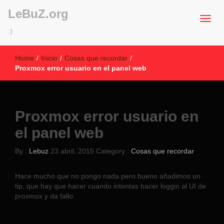
LeBuZ.org
:)
Home
/
Inicio
/
Cosas que recordar
/
Proxmox error usuario en el panel web
Proxmox error usuario en
el panel web
By :
Lebuz
23 abril, 2015
Category :
Cosas que recordar
Hace mucho que no pongo nada pero bueno añadimos un
tip, que hay que hacer cuando intentas hacer loggin al UI de
proxmox y da fallo.