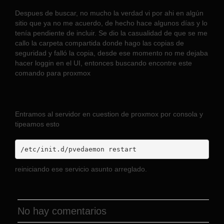
Despues de buscar, no mucho la verdad vi por ahi en algún
sitio que ya no me acuerdo, de hecho hace algunos días y lo
tenía pendiente de incluir. Se dio la casualidad de que se me
callo la carpeta compartida donde hago las copias de
seguridad y falló la copia, desde ese momento no me dejaba
hacer loggin en el UI, entonces buscando encontre este
comando para proxmox
Entramos al servidor en cuestion de proxmox por consola y
tipeamos esto
/etc/init.d/pvedaemon restart
reiniciando ese servicio asunto arreglado.
No hay comentarios