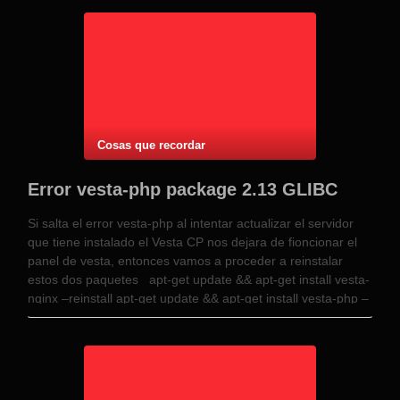
Cosas que recordar
Error vesta-php package 2.13 GLIBC
Si salta el error vesta-php al intentar actualizar el servidor
que tiene instalado el Vesta CP nos dejara de fioncionar el
panel de vesta, entonces vamos a proceder a reinstalar
estos dos paquetes apt-get update && apt-get install vesta-
nginx –reinstall apt-get update && apt-get install vesta-php –
reinstall con …