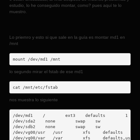
estudio, lo he conseguido montar, como? pues aquí te lo
muestro.
Lo priemro y esto si que sale en la guía es montar md1 en
/mnt
mount /dev/md1 /mnt
lo segundo mirar el fstab de ese md1
cat /mnt/etc/fstab
nos muestra lo siguiente
/dev/md1    /        ext3    defaults        1 1

/dev/sda2    none        swap    sw             

/dev/sdb2    none        swap    sw             

/dev/vg00/usr   /usr        xfs     defaults       
/dev/vg00/var   /var        xfs     defaults,usrquo