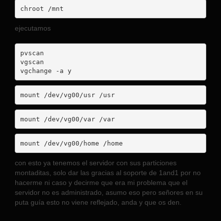
chroot /mnt
ejecutamos
pvscan

vgscan

vgchange -a y
mount /dev/vg00/usr /usr
mount /dev/vg00/var /var
mount /dev/vg00/home /home
con esto ya tenemos el servidor con sus particiones
montaditas, solo dar las gracias al soporte de 1and1 por no
hacerme ni caso y decirme que era mi problema que el
servidor no es administrado, asumo eso pero señores en su
puta guía esto no viene reflejado, anda y que os den.