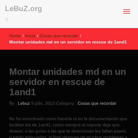
LeBuZ.org
:)
Home
/
Inicio
/
Cosas que recordar
/
Montar unidades md en un servidor en rescue de 1and1
Montar unidades md en un
servidor en rescue de
1and1
By :
Lebuz
9 julio, 2013
Category :
Cosas que recordar
No he encontrado como hacerlo ni en la documentación que
facilitan los de 1and1, como siempre el soporte deja que
desear, a las guías a las que te direccionan les faltan pasos,
o están anticuadas, al final despues de muchos problemas y