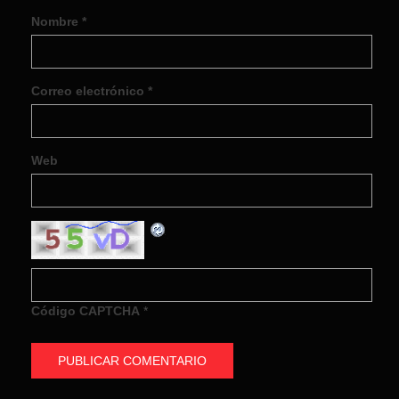
Nombre
*
Correo electrónico
*
Web
Código CAPTCHA
*