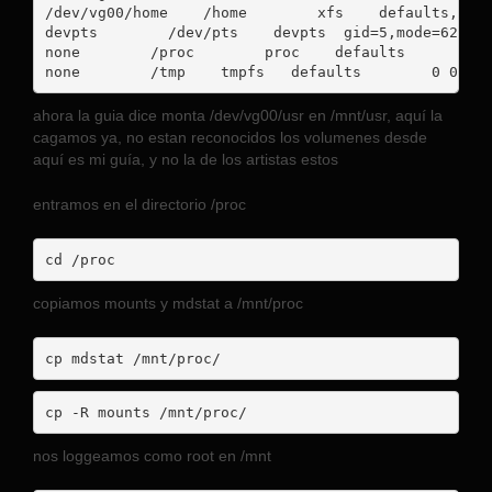
/dev/vg00/home    /home        xfs    defaults,usrq
devpts        /dev/pts    devpts  gid=5,mode=620  0
none        /proc        proc    defaults        0 
none        /tmp    tmpfs   defaults        0 0
ahora la guia dice monta /dev/vg00/usr en /mnt/usr, aquí la
cagamos ya, no estan reconocidos los volumenes desde
aquí es mi guía, y no la de los artistas estos
entramos en el directorio /proc
cd /proc
copiamos mounts y mdstat a /mnt/proc
cp mdstat /mnt/proc/
cp -R mounts /mnt/proc/
nos loggeamos como root en /mnt